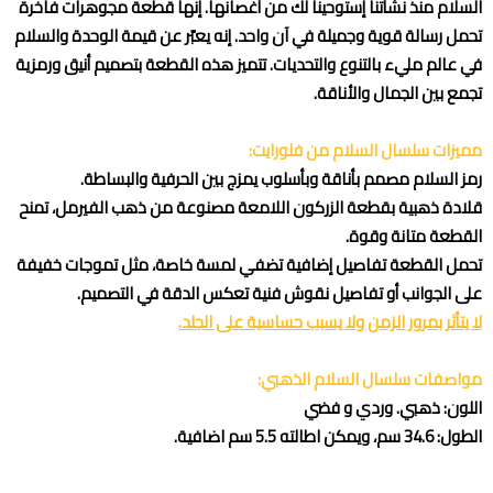
السلام منذ نشأتنا إستوحينا لك من أغصانها. إنها قطعة مجوهرات فاخرة
تحمل رسالة قوية وجميلة في آن واحد. إنه يعبّر عن قيمة الوحدة والسلام
في عالم مليء بالتنوع والتحديات. تتميز هذه القطعة بتصميم أنيق ورمزية
تجمع بين الجمال والأناقة.
مميزات سلسال السلام من فلورايت:
رمز السلام مصمم بأناقة وبأسلوب يمزج بين الحرفية والبساطة.
قلادة ذهبية بقطعة الزركون اللامعة مصنوعة من ذهب الفيرمل، تمنح
القطعة متانة وقوة.
تحمل القطعة تفاصيل إضافية تضفي لمسة خاصة، مثل تموجات خفيفة
على الجوانب أو تفاصيل نقوش فنية تعكس الدقة في التصميم.
لا يتأثر بمرور الزمن ولا يسبب حساسية على الجلد.
مواصفات سلسال السلام الذهبي:
اللون: ذهبي. وردي و فضي
الطول: 34.6 سم، ويمكن اطالته 5.5 سم اضافية.