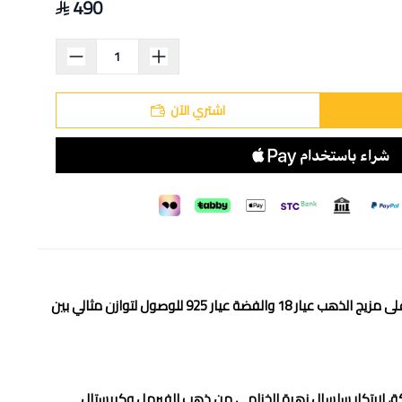
490
اشتري الآن
تقدم تصاميم مميزة تجمع بين الحرفية العالية والتفرد، حيث نعتمد في صناعتنا على مزيج الذهب عيار 18 والفضة عيار 925 للوصول لتوازن مثالي بين
كة، لإبتكار سلسال زهرة الخزامى من ذهب الفيرمل وكريستال