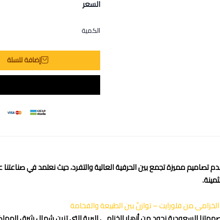
السعر
الكمية
إضافة للسلة
مينة.
الخزامى من فلورايت – توازنٌ بين الطبيعة والفخامة
متنا السعودية نجود من أزهار الخزامى البرية التي تزين شمال شرق الممل