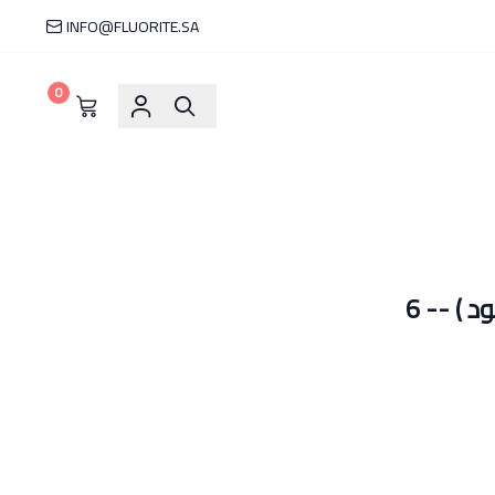
INFO@FLUORITE.SA
0
 ) -- 6