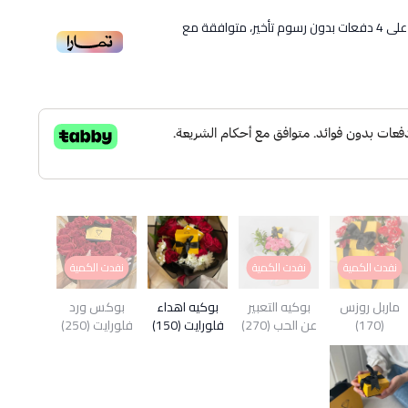
لى
4
دفعات بدون رسوم تأخير، متوافقة مع
نفدت الكمية
نفدت الكمية
نفدت الكمية
ماربل روزس
بوكيه التعبير
بوكيه اهداء
بوكس ورد
(170)
عن الحب (270)
فلورايت (150)
فلورايت (250)