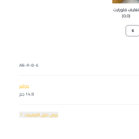
تغليف فلورايت
(0.0)
6
Alk-R-B-6
خواتم
14.8 جم
عرض دليل القياسات