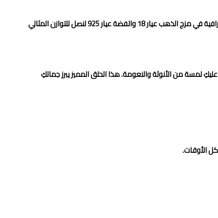
تقدم لك تصاميم تجمع بين التفرد والحرفية العالية، حيث نعتمد في صناعتنا الإحترافية في مزج الذهب عيار 18 والفضة عيار 925 لنصل للتوازن المثالي
ات، تصميم مبتكر يضفي عليكِ لمسة من الأنوثة والنعومة. هذا الحلق المميز يبرز جمالكِ
كل الأوقات.