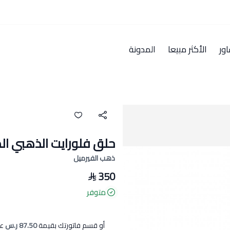
ور
الأكثر مبيعا
المدونة
حلق فلورايت الذهبي 
ذهب الفيرميل
350
متوفر
أو قسم فاتورتك بقيمة
87.50 ر.س
عل