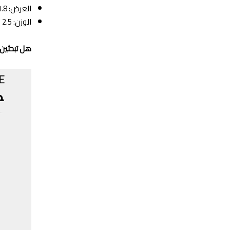
العرض: 1.8 سم
الوزن: 2.5 جم
هل تبحثين 