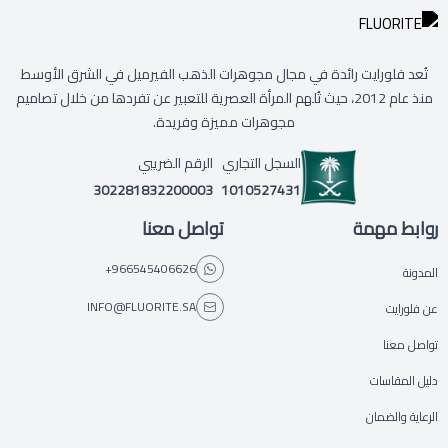
تُعد فلورايت رائدة في مجال مجوهرات الذهب الفيرميل في الشرق الأوسط
منذ عام 2012، حيث تُلهم المرأة العصرية للتعبير عن تفردها من خلال تصاميم
مجوهرات مميزة وفريدة.
السجل التجاري
الرقم الضريبي
302281832200003
1010527431
روابط مهمة
تواصل معنا
+966545406626
المدونة
INFO@FLUORITE.SA
عن فلورايت
تواصل معنا
دليل المقاسات
الرعاية والضمان