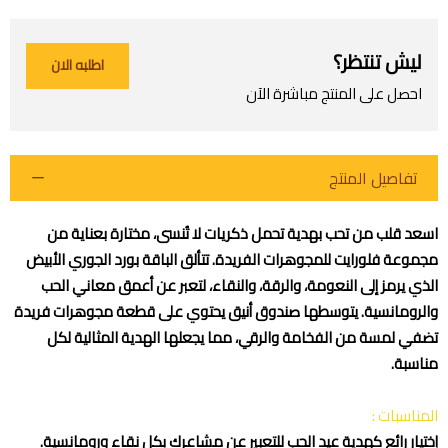
ليش تنتظر؟
اطلبه الان
احصل على المنتج مباشرة الآن
تفاصيل المنتج
اسعد قلب من تحب بهدية تحمل ذكريات لا تُنسى، مختارة بعناية من
مجموعة فلورايت للمجوهرات الفريدة. تتألق الباقة بورد الجوري الأبيض
الذي يرمز إلى النعومة، والرقة، والنقاء، لتعبر عن أعمق معاني الحب
والرومانسية. يتوسطها صندوق أنيق يحتوي على قطعة مجوهرات فريدة
اطلب المنتج
تضفي لمسة من الفخامة والرقي، مما يجعلها الهدية المثالية لكل
مناسبة.
المناسبات :
إختيار رائع كهدية عيد الحب للتعبير عن مشاعرك بكل نقاء ورومانسية.