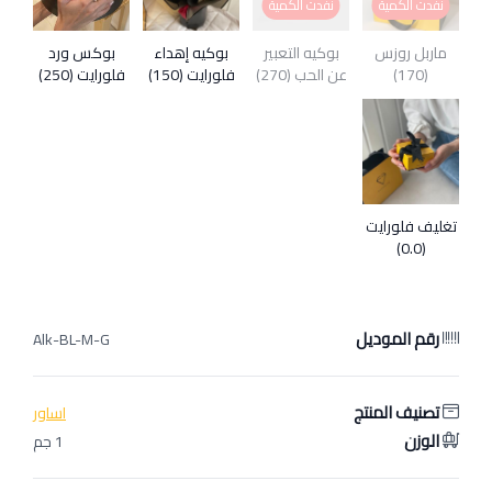
نفدت الكمية
نفدت الكمية
ماربل روزس
بوكيه التعبير
بوكيه إهداء
بوكس ورد
(170)
عن الحب (270)
فلورايت (150)
فلورايت (250)
تغليف فلورايت
(0.0)
رقم الموديل
Alk-BL-M-G
تصنيف المنتج
اساور
الوزن
1 جم