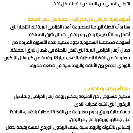
للتوازن المثالي بين المعادن الثمينة بكل ثقة.
اطلب المنتج
أسورة زهرة الخزامى من فلورايت - لمسة من سحر الطبيعة
هنا بدأت قصتة الهامنا لمجموعة أزهار الخزامي البرية تلك الأزهار التي
تُشكل بستانًا طبيعيًا ينبض بالحياة في شمال شرق المملكة
أستوحت مصممتنا السعودية نجود تصميم هذه الأسورة الفريدة من
جمال أزهار الخزامى البرية التي تنبض بالحياة في شمال شرق المملكة.
مصنوعة من الفضة المطلية بالذهب عيار 18 وقمة من كريستال الزركون
الوردي، لتجمع بين الأناقة والرومانسية في قطعة مميزة.
مزايا أسورة زهرة الخزامى:
تصميم مستوحى من الطبيعة يعكس روعة أزهار الخزامى وتفاصيل
الزركون التي تشبه قطرات الندى.
جودة عالية وبريق يدوم مصنوعة من الفضة المطلية بالذهب، لتحافظ
على جمالها وبريقها على مر الزمن.
إحساس بالأنوثة والرومانسية يضيف الزركون الوردي لمسة رقيقة تجعل