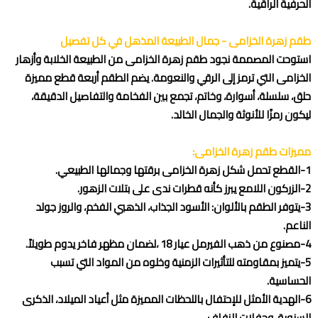
الحرفية الراقية.
اطلب المنتج
طقم زهرة الخزامى - جمال الطبيعة المذهل في كل تفصيل
استوحت المصممة نجود طقم زهرة الخزامى من الطبيعة الخلابة وأزهار
الخزامى التي ترمز إلى الرقي والنعومة. يضم الطقم أربعة قطع مميزة
حلق، سلسلة، أسوارة، وخاتم، تجمع بين الفخامة والتفاصيل الدقيقة،
ليكون رمزًا للأنوثة والجمال الخالد.
مميزات طقم زهرة الخزامى:
1-القطع تحمل شكل زهرة الخزامى برقتها وجمالها الطبيعي.
2-الزركون اللامع يبرز كأنه قطرات ندى على بتلات الزهور.
3-يتوفر الطقم بالألوان: الأسود الجذاب، الذهبي الفخم، والروز جولد
الناعم.
4-مصنوع من ذهب الفيرمل عيار 18 ،لضمان مظهر فاخر يدوم طويلاً.
5-يتميز بمقاومته للتأثيرات الزمنية وخلوه من المواد التي تسبب
الحساسية.
6-الهدية الأمثل للإحتفال باللحظات المميزة مثل أعياد الميلاد، الذكرى
السنوية، وحفلات الزفاف.