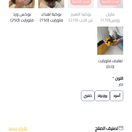
نفدت الكمية
نفدت الكمية
ماربل
بوكيه التعبير
بوكية اهداء
بوكس ورد
روزس(170)
عن الحب (270)
فلورايت (150)
فلورايت (250)
تغليف فلورايت
(0.0)
اللون
*
اختر
أسود
روزجولد
ذهبي
تصنيف المنتج
الأكثر مبيعا