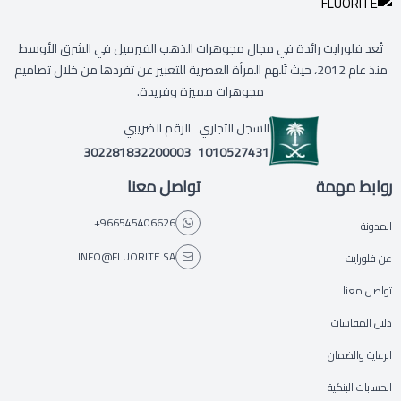
تُعد فلورايت رائدة في مجال مجوهرات الذهب الفيرميل في الشرق الأوسط
منذ عام 2012، حيث تُلهم المرأة العصرية للتعبير عن تفردها من خلال تصاميم
مجوهرات مميزة وفريدة.
السجل التجاري
الرقم الضريبي
302281832200003
1010527431
روابط مهمة
تواصل معنا
+966545406626
المدونة
INFO@FLUORITE.SA
عن فلورايت
تواصل معنا
دليل المقاسات
الرعاية والضمان
الحسابات البنكية