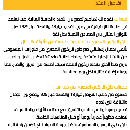
تفاصيل المنتج
فلورايت
تقدم لك تصاميم تجمع بين التفرد والحرفية العالية، حيث نعتمد
في صناعتنا الإحترافية في مزج الذهب عيار 18 والفضة عيار 925 لنصل
للتوازن المثالي بين المعادن الثمينة بكل ثقة
حلق الزركون العصري من فلورايت - لمسة من الأنوثة والجمال
اطلب المنتج
تألقي بجمال إستثنائي مع حلق الزركون العصري من فلورايت، المستوحى
من بتلات الأزهار المتفتحة ليمنحك إطلالة منعشة تعكس الأمل والحب.
يتزين هذا الحلق بقطع زركون لامعة تضيف لمسة من البريق والتميز، مما
يجعله إضافة مثالية لكل يوم ومناسبة.
مميزات حلق الزركون العصري من فلورايت:
مصنوع من ذهب الفيرمل عيار 18 والفضة عيار 925 ليجمع بين الجمال
والأناقة التي تدوم.
تصميم بسيط وناعم مناسب للتنسيق مع مختلف الأزياء والمناسبات،
ليمنحك مظهراً عصرياً يومياً أو خلال المناسبات الخاصة.
حلق طبي لا يسبب الحساسية، بفضل جودة المواد التي تضمن راحة الجلد