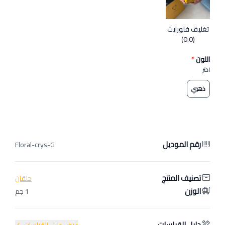
تغليف فلورايت
(0.0)
اللون
*
اختر
ذهبي
رقم الموديل
Floral-crys-G
تصنيف المنتج
حلقان
الوزن
1 جم
دليل القياسات
عرض دليل القياسات