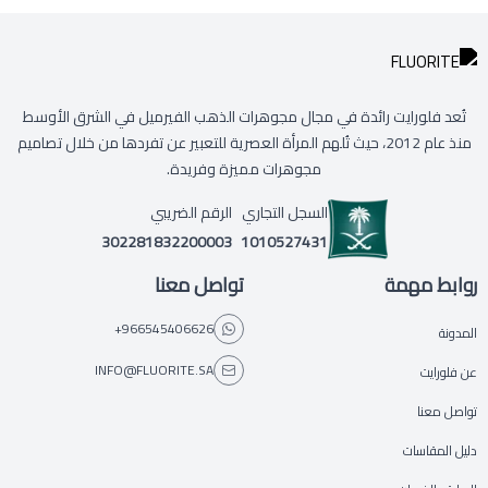
تُعد فلورايت رائدة في مجال مجوهرات الذهب الفيرميل في الشرق الأوسط
منذ عام 2012، حيث تُلهم المرأة العصرية للتعبير عن تفردها من خلال تصاميم
مجوهرات مميزة وفريدة.
السجل التجاري
الرقم الضريبي
302281832200003
1010527431
روابط مهمة
تواصل معنا
+966545406626
المدونة
INFO@FLUORITE.SA
عن فلورايت
تواصل معنا
دليل المقاسات