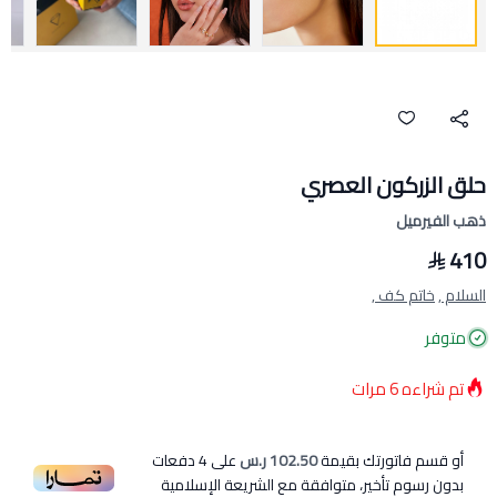
حلق الزركون العصري
ذهب الفيرميل
410
السلام ,
خاتم كف ,
متوفر
تم شراءه
6
مرات
أو قسم فاتورتك بقيمة
102.50 ر.س
على
4
دفعات
بدون رسوم تأخير، متوافقة مع الشريعة الإسلامية