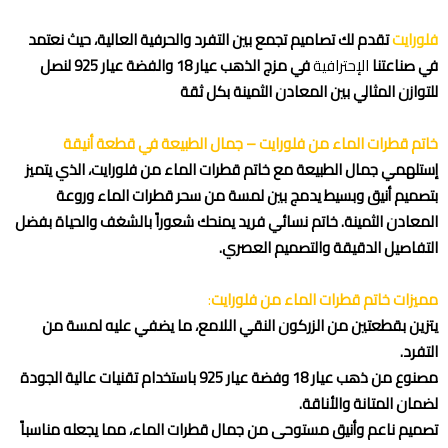
فلورايت
تقدم لك تصاميم تجمع بين التفرد والحرفية العالية، حيث نعتمد
في صناعتنا
الإحترافية
في مزج الذهب عيار 18 والفضة عيار 925 لنصل
للتوازن المثالي بين المعادن الثمينة بكل ثقة
اطلب المنتج
خاتم قطرات الماء من فلورايت – جمال الطبيعة في قطعة أنيقة
إستلهمي جمال الطبيعة مع خاتم قطرات الماء من فلورايت، الذي يتميز
بتصميم أنيق وبسيط يدمج بين لمسة من سحر قطرات الماء وروعة
المعادن الثمينة. خاتم نسائي فريد يمنحك شعوراً بالشغف والحياة بفضل
التفاصيل الدقيقة والتصميم العصري.
مميزات خاتم قطرات الماء من فلورايت
:
يتزين بقطعتين من الزركون النقي اللامع، ما يضفي عليه لمسة من
التفرد.
مصنوع من ذهب عيار 18 وفضة عيار 925 باستخدام تقنيات عالية الجودة
لضمان المتانة والأناقة.
تصميم ناعم وأنيق مستوحى من جمال قطرات الماء، مما يجعله مناسباً