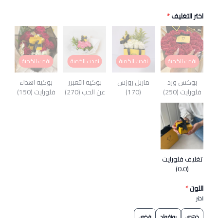
اختر التغليف
*
نفدت الكمية
نفدت الكمية
نفدت الكمية
نفدت الكمية
بوكس ورد
ماربل روزس
بوكيه التعبير
بوكيه اهداء
فلورايت (250)
(170)
عن الحب (270)
فلورايت (150)
تغليف فلورايت
(0.0)
اللون
*
اختر
ذهبي
روزقولد
فضي