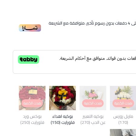
ى
4
دفعات بدون رسوم تأخير، متوافقة مع الشريعة
نفدت الكمية
نفدت الكمية
نفدت الكمية
ماربل روزس
بوكيه التعبير
بوكيه اهداء
بوكس ورد
(170)
عن الحب (270)
فلورايت (150)
فلورايت (250)