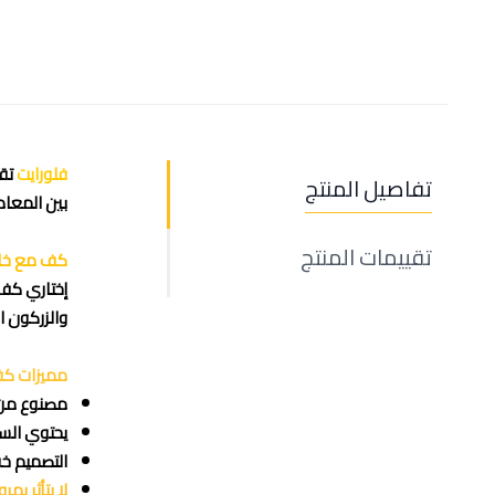
فلورايت
تق
تفاصيل المنتج
بين المعاد
تقييمات المنتج
كف مع خاتم
إختاري كف 
والزركون ال
مميزات كف 
مصنوع من 
يحتوي السوار على زيادة 3.5 سم
التصميم خف
لا يتأثر بم