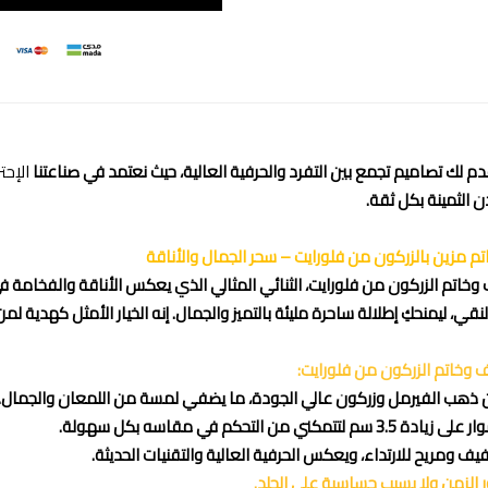
دم لك تصاميم تجمع بين التفرد والحرفية العالية، حيث نعتمد في صناعتنا
الإحت
ن الثمينة بكل ثقة.
 مزين بالزركون من فلورايت – سحر الجمال والأناقة
وخاتم الزركون من فلورايت، الثنائي المثالي الذي يعكس الأناقة والفخامة
نقي، ليمنحكِ إطلالة ساحرة مليئة بالتميز والجمال. إنه الخيار الأمثل كهدية ل
وخاتم الزركون من فلورايت:
ذهب الفيرمل وزركون عالي الجودة، ما يضفي لمسة من اللمعان والجمال.
 لتتمكني من التحكم في مقاسه بكل سهولة.
يف ومريح للارتداء، ويعكس الحرفية العالية والتقنيات الحديثة.
رور الزمن ولا يسبب حساسية على الجلد.