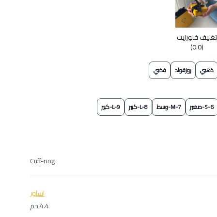
تغليف فلورايت
(0.0)
ذهبي
روزقولد
فضي
S-6-صغير
M-7-وسط
L-8-كبير
L-9-كبير
Cuff-ring
اساور
4.4 جم