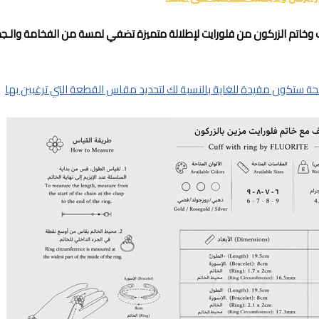
وخاتم الزركون من فلورايت لإطلالة متميزة تضفي لمسة من الفخامة والـج
 ستكون مفيدة للغاية بالنسبة لك لتحديد مقاس القطعة التي ترغبين بها