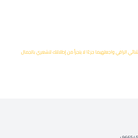
ائي الراقي واجعلهيما جزءًا لا يتجزأ من إطلالتك لتشعري بالجمال
+96654