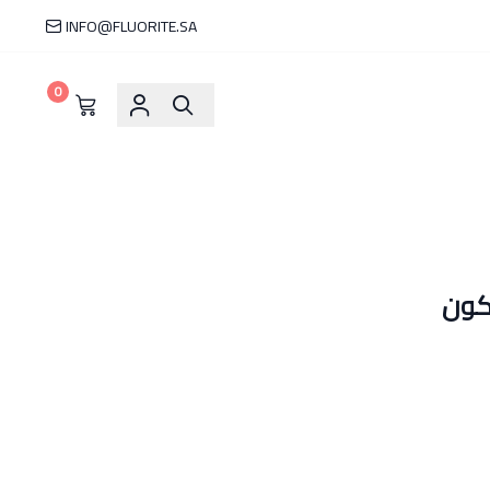
INFO@FLUORITE.SA
0
كون