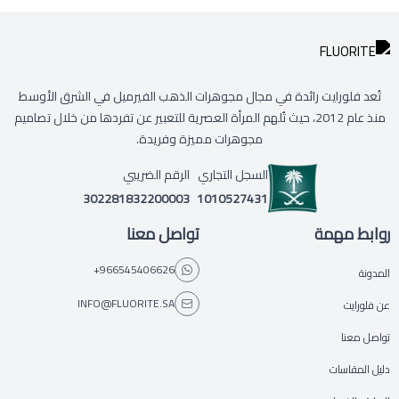
تُعد فلورايت رائدة في مجال مجوهرات الذهب الفيرميل في الشرق الأوسط
منذ عام 2012، حيث تُلهم المرأة العصرية للتعبير عن تفردها من خلال تصاميم
مجوهرات مميزة وفريدة.
السجل التجاري
الرقم الضريبي
302281832200003
1010527431
روابط مهمة
تواصل معنا
+966545406626
المدونة
INFO@FLUORITE.SA
عن فلورايت
تواصل معنا
دليل المقاسات