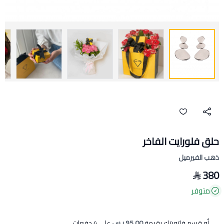
حلق فلورايت الفاخر
ذهب الفيرميل
380
متوفر
أو قسم فاتورتك بقيمة
95.00 ر.س
على
4
دفعات