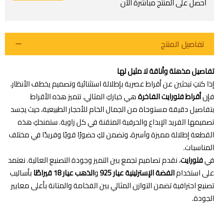
احصل على المنتج مباشرة الآن
تفاصيل المنتج
تفاصيل مذهلة وأناقة لا مثيل لها
إذا كنتِ تبحثين عن أقراط عصرية بإطلالة استثنائية وتصميم يخطف الأنظار،
فإن
أقراط فلورايت الفاخرة
هي خياركِ المثالي. تتميز هذه الأقراط
بتفاصيل دقيقة مستوحاة من الجمال الخام للأحجار الطبيعية، حيث يجسد
اطلب المنتج
تصميمها الفريد الإبداع والحرفية المتقنة في كل زاوية. ستمنحكِ هذه
القطعة إطلالة مميزة وآسرة، وتضمن لكِ حضورًا قويًا وفريدًا في مختلف
المناسبات.
في
فلورايت
، نقدم تصاميم تجمع بين التميز وجودة التصنيع العالية. نعتمد
على استخدام
الفضة الإسترلينية عيار 925
و
الذهب عيار 18 قيراطًا
بأساليب
تصنيع احترافية تضمن التوازن المثالي بين الفخامة والمتانة بأعلى معايير
الجودة.