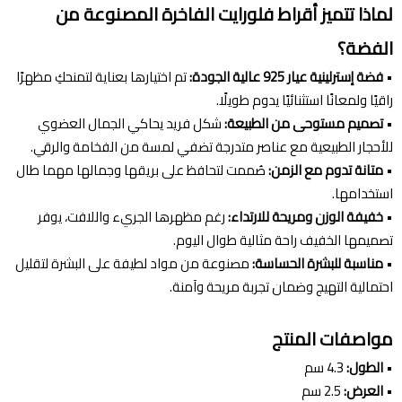
لماذا تتميز أقراط فلورايت الفاخرة المصنوعة من
الفضة؟
•
فضة إسترلينية عيار 925 عالية الجودة:
تم اختيارها بعناية لتمنحكِ مظهرًا
راقيًا ولمعانًا استثنائيًا يدوم طويلًا.
•
تصميم مستوحى من الطبيعة:
شكل فريد يحاكي الجمال العضوي
للأحجار الطبيعية مع عناصر متدرجة تضفي لمسة من الفخامة والرقي.
•
متانة تدوم مع الزمن:
صُممت لتحافظ على بريقها وجمالها مهما طال
استخدامها.
•
خفيفة الوزن ومريحة للارتداء:
رغم مظهرها الجريء واللافت، يوفر
تصميمها الخفيف راحة مثالية طوال اليوم.
•
مناسبة للبشرة الحساسة:
مصنوعة من مواد لطيفة على البشرة لتقليل
احتمالية التهيج وضمان تجربة مريحة وآمنة.
مواصفات المنتج
•
الطول:
4.3 سم
•
العرض:
2.5 سم