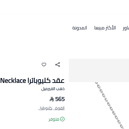
ور
الأكثر مبيعا
المدونة
عقد كليوباترا Cleopatra Necklace
ذهب الفيرميل
565
القوة ,
كليوباترا ,
متوفر