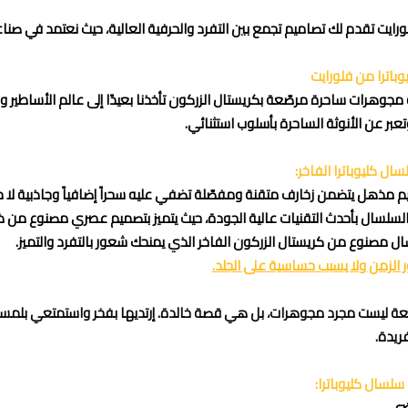
ورايت تقدم لك تصاميم تجمع بين التفرد والحرفية العالية، حيث نعتمد في صناع
باترا من فلورايت
وهرات ساحرة مرصّعة بكريستال الزركون تأخذنا بعيدًا إلى عالم الأساطير وا
تعبر عن الأنوثة الساحرة بأسلوب استثنائي.
ال كليوباترا الفاخر:
م مذهل يتضمن زخارف متقنة ومفصّلة تضفي عليه سحراً إضافياً وجاذبية لا مث
لسلسال بأحدث التقنيات عالية الجودة، حيث يتميز بتصميم عصري مصنوع من 
ل مصنوع من كريستال الزركون الفاخر الذي يمنحك شعور بالتفرد والتميز.
رور الزمن ولا يسبب حساسية على الجلد.
ة ليست مجرد مجوهرات، بل هي قصة خالدة. إرتديها بفخر واستمتعي بلمسة 
ريدة.
لسال كليوباترا:
ضي.