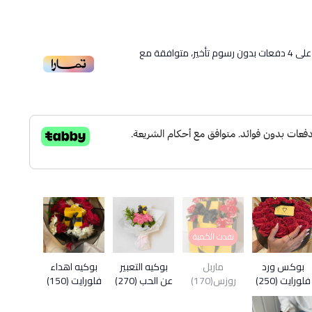
لى
4
دفعات بدون رسوم تأخير، متوافقة مع
نفدت الكمية
بوكس ورد
ماربل
بوكيه التعبير
بوكيه اهداء
فلورايت (250)
روزس(170)
عن الحب (270)
فلورايت (150)