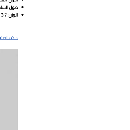
طول السلسال: 40 سم ويمكن اطالته
الوزن: 3.7 غم.
هذه الصفحة