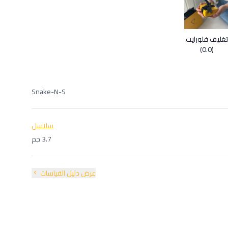
تغليف فلورايت
(0.0)
Snake-N-S
سلاسل
3.7 جم
عرض دليل القياسات