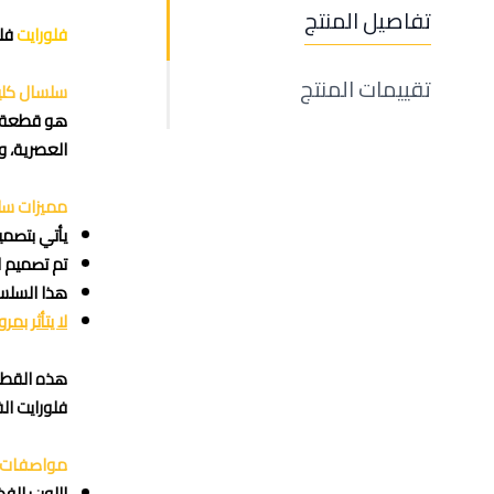
تفاصيل المنتج
فلورايت
فل
تقييمات المنتج
سلسال كليو
هو قطعة مج
العصرية، و
مميزات سلس
يأتي بتصمي
تم تصميم ا
هذا السلسا
لا يتأثر بم
هذه القطع
فلورايت الف
مواصفات س
اللون: الف