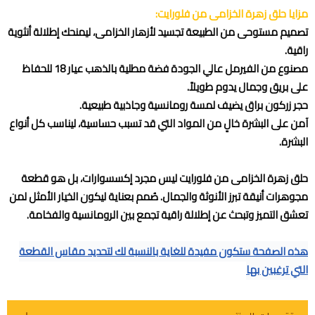
مزايا حلق زهرة الخزامى من فلورايت:
تصميم مستوحى من الطبيعة تجسيد لأزهار الخزامى، ليمنحك إطلالة أنثوية
راقية.
مصنوع من الفيرمل عالي الجودة فضة مطلية بالذهب عيار 18 للحفاظ
على بريق وجمال يدوم طويلاً.
حجر زركون براق يضيف لمسة رومانسية وجاذبية طبيعية.
آمن على البشرة خالٍ من المواد التي قد تسبب حساسية، ليناسب كل أنواع
البشرة.
حلق زهرة الخزامى من فلورايت ليس مجرد إكسسوارات، بل هو قطعة
مجوهرات أنيقة تبرز الأنوثة والجمال. صُمم بعناية ليكون الخيار الأمثل لمن
تعشق التميز وتبحث عن إطلالة راقية تجمع بين الرومانسية والفخامة.
هذه الصفحة ستكون مفيدة للغاية بالنسبة لك لتحديد مقاس القطعة
التي ترغبين بها