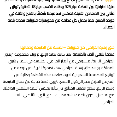
مزجًا احترافيًا بين الفضة عيار 925 وطلاء الذهب عيار 18 لتحقيق توازن
مثالي بين المعادن الثمينة. تعكس تصاميمنا شغفًا بالتميز والثقة في
جودة المنتج، مما يجعل كل قطعة من مجوهرات فلورايت تتحدث بلغة
اطلب المنتج
الجمال.
حلق زهرة الخزامى من فلورايت – لمسة من الطبيعة وجمالها
عندما يلتقي الحب بالطبيعة
: هنا كانت بداية الإلهام وراء مجموعة "زهور
الخزامى البرية". مستوحى من أزهار الخزامى الطبيعية في شمال شرق
المملكة، يجسد حلق زهرة الخزامى هذا، تصميمًا فريدًا من نوعه من
توقيع المصممة السعودية نجود. صنعت هذه القطعة بعناية من
الفيرمل المزين بحجر الزركون اللامع، لتروي قصة خيالية عن جمال الطبيعة
وسحر الربيع. سطح الذهب المتألق يبرز كأنه يعكس أشعة الشمس الدافئة،
مع تفاصيل زركون ناعمة تشبه قطرات الندى التي تتلألأ على بتلات
الخزامى.