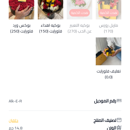
نفدت الكمية
نفدت الكمية
ماربل روزس
بوكيه التعبير
بوكيه اهداء
بوكس ورد
(170)
عن الحب (270)
فلورايت (150)
فلورايت (250)
تغليف فلورايت
(0.0)
رقم الموديل
Alk-E-R
تصنيف المنتج
حلقان
الوزن
14.8 جم