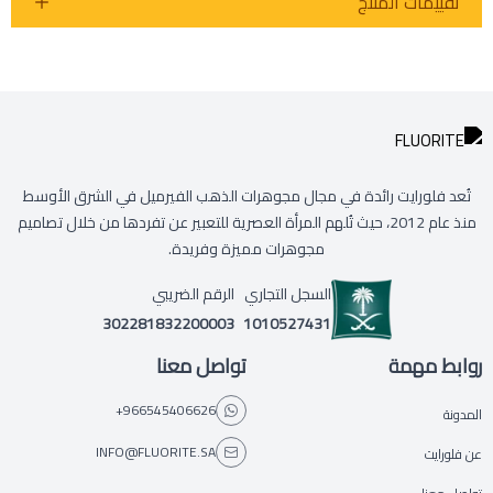
تقييمات المنتج
تُعد فلورايت رائدة في مجال مجوهرات الذهب الفيرميل في الشرق الأوسط
منذ عام 2012، حيث تُلهم المرأة العصرية للتعبير عن تفردها من خلال تصاميم
مجوهرات مميزة وفريدة.
السجل التجاري
الرقم الضريبي
302281832200003
1010527431
روابط مهمة
تواصل معنا
+966545406626
المدونة
INFO@FLUORITE.SA
عن فلورايت