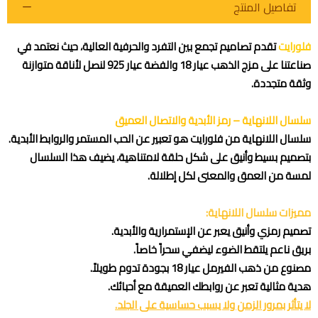
تفاصيل المنتج
فلورايت
تقدم تصاميم تجمع بين التفرد والحرفية العالية، حيث نعتمد في
صناعتنا على مزج الذهب عيار 18 والفضة عيار 925 لنصل لأناقة متوازنة
وثقة متجددة.
اطلب المنتج
سلسال اللانهاية – رمز الأبدية والاتصال العميق
سلسال اللانهاية من فلورايت هو تعبير عن الحب المستمر والروابط الأبدية.
بتصميم بسيط وأنيق على شكل حلقة لامتناهية، يضيف هذا السلسال
لمسة من العمق والمعنى لكل إطلالة.
مميزات سلسال اللانهاية:
تصميم رمزي وأنيق يعبر عن الإستمرارية والأبدية.
بريق ناعم يلتقط الضوء ليضفي سحراً خاصاً.
مصنوع من ذهب الفيرمل عيار 18 بجودة تدوم طويلاً.
هدية مثالية تعبر عن روابطك العميقة مع أحبائك.
لا يتأثر بمرور الزمن ولا يسبب حساسية على الجلد.