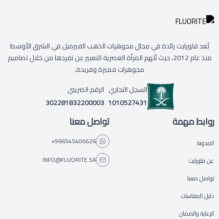
تُعد فلورايت رائدة في مجال مجوهرات الذهب الفيرميل في الشرق الأوسط
منذ عام 2012، حيث تُلهم المرأة العصرية للتعبير عن تفردها من خلال تصاميم
مجوهرات مميزة وفريدة.
السجل التجاري
الرقم الضريبي
302281832200003
1010527431
روابط مهمة
تواصل معنا
+966545406626
المدونة
INFO@FLUORITE.SA
عن فلورايت
تواصل معنا
دليل المقاسات
الرعاية والضمان