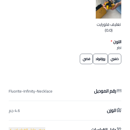
تغليف فلورايت
(0.0)
اللون
*
اختر
ذهبي
روزقولد
فضي
رقم الموديل
Fluorite-Infinity-Necklace
الوزن
4.6 جم
دليل القياسات