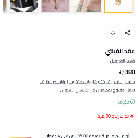
عقد انفينتي
ذهب الفيرميل
380
سلسال اللانهاية ,
خاتم فلورايت مفتوح بنهايات كرستالية ,
بانغل مفتوح بقطعتين من كرستال الزركون ,
متوفر
تم شراءه
50
مرة
أو قسم فاتورتك بقيمة
95.00 ر.س
على
4
دفعات